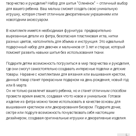
творчество и рукоделие? Набор для шитья "Оленёнок" – отличный выбор
для вашего ребенка. Ваш малыш сможет создать свою уникальную
игрушку, которая станет отличным декоративным украшением или
новогодним аксессуаром.
В комплекте имеется необходимая фурнитура: предварительно
вырезанные детали из фетра, безопасная пластиковая игла, нитки
разных цветов, наполнитель для объема и инструкция. Это идеальный
подарочный набор для девочек и мальчиков от 3 лет и старше, который
поможет развить навыки шитья без использования ткани.
Подарите детям возможность погрузиться в мир творчества и рукоделия,
где они смогут самостоятельно создавать интересные поделки и детские
товары. Наравне с комплектами для вязания или вышивания крестом,
данный товар станет прекрасным подарком на день рождения, новый год
или 8 марта.
Он не только развлечет вашего ребенка, но и станет отличным способом
провести время вместе, создавая что-то новое и уникальное. Готовое
изделие из фетра можно также использовать в качестве основы для
вышивания крестиком или декорирования бисером. Подарите дочке,
сестре или подруге возможность почувствовать себя настоящим
дизайнером, создавая оригинальные игрушки и декоративные изделия.