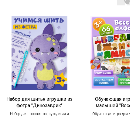
Набор для шитья игрушки из
Обучающая игра 
фетра "Динозаврик"
малышей "Весел
алфавит"
Набор для творчества, рукоделия и
Обучающая игра для ма
шитья - отличный вариант
"Веселый алфавит"
коллективного подарка в детский сад,
подарка на день рождения, новый год, и
другие праздники